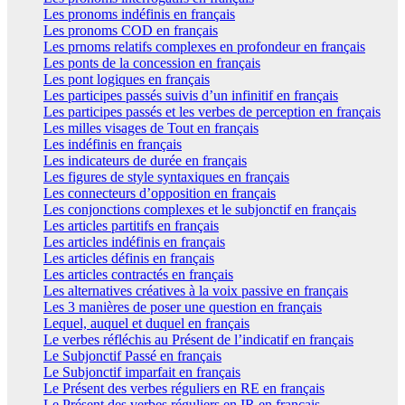
Les pronoms indéfinis en français
Les pronoms COD en français
Les prnoms relatifs complexes en profondeur en français
Les ponts de la concession en français
Les pont logiques en français
Les participes passés suivis d’un infinitif en français
Les participes passés et les verbes de perception en français
Les milles visages de Tout en français
Les indéfinis en français
Les indicateurs de durée en français
Les figures de style syntaxiques en français
Les connecteurs d’opposition en français
Les conjonctions complexes et le subjonctif en français
Les articles partitifs en français
Les articles indéfinis en français
Les articles définis en français
Les articles contractés en français
Les alternatives créatives à la voix passive en français
Les 3 manières de poser une question en français
Lequel, auquel et duquel en français
Le verbes réfléchis au Présent de l’indicatif en français
Le Subjonctif Passé en français
Le Subjonctif imparfait en français
Le Présent des verbes réguliers en RE en français
Le Présent des verbes réguliers en IR en français