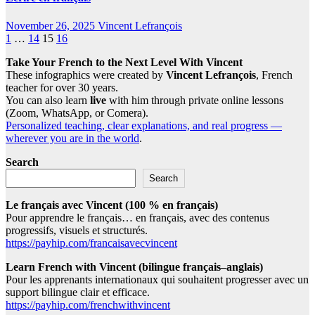
November 26, 2025
Vincent Lefrançois
Posts
1
…
14
15
16
pagination
Take Your French to the Next Level With Vincent
These infographics were created by
Vincent Lefrançois
, French
teacher for over 30 years.
You can also learn
live
with him through private online lessons
(Zoom, WhatsApp, or Comera).
Personalized teaching, clear explanations, and real progress —
wherever you are in the world
.
Search
Search
Le français avec Vincent (100 % en français)
Pour apprendre le français… en français, avec des contenus
progressifs, visuels et structurés.
https://payhip.com/francaisavecvincent
Learn French with Vincent (bilingue français–anglais)
Pour les apprenants internationaux qui souhaitent progresser avec un
support bilingue clair et efficace.
https://payhip.com/frenchwithvincent