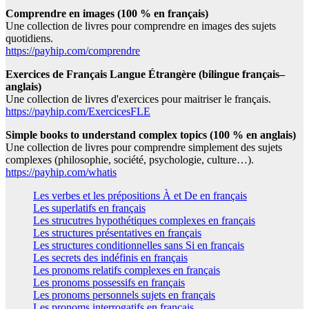
Comprendre en images (100 % en français)
Une collection de livres pour comprendre en images des sujets
quotidiens.
https://payhip.com/comprendre
Exercices de Français Langue Étrangère (bilingue français–
anglais)
Une collection de livres d'exercices pour maitriser le français.
https://payhip.com/ExercicesFLE
Simple books to understand complex topics (100 % en anglais)
Une collection de livres pour comprendre simplement des sujets
complexes (philosophie, société, psychologie, culture…).
https://payhip.com/whatis
Les verbes et les prépositions À et De en français
Les superlatifs en français
Les strucutres hypothétiques complexes en français
Les structures présentatives en français
Les structures conditionnelles sans Si en français
Les secrets des indéfinis en français
Les pronoms relatifs complexes en français
Les pronoms possessifs en français
Les pronoms personnels sujets en français
Les pronoms interrogatifs en français