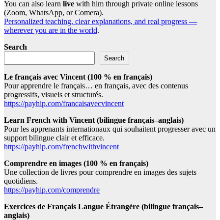
You can also learn
live
with him through private online lessons
(Zoom, WhatsApp, or Comera).
Personalized teaching, clear explanations, and real progress —
wherever you are in the world
.
Search
Search
Le français avec Vincent (100 % en français)
Pour apprendre le français… en français, avec des contenus
progressifs, visuels et structurés.
https://payhip.com/francaisavecvincent
Learn French with Vincent (bilingue français–anglais)
Pour les apprenants internationaux qui souhaitent progresser avec un
support bilingue clair et efficace.
https://payhip.com/frenchwithvincent
Comprendre en images (100 % en français)
Une collection de livres pour comprendre en images des sujets
quotidiens.
https://payhip.com/comprendre
Exercices de Français Langue Étrangère (bilingue français–
anglais)