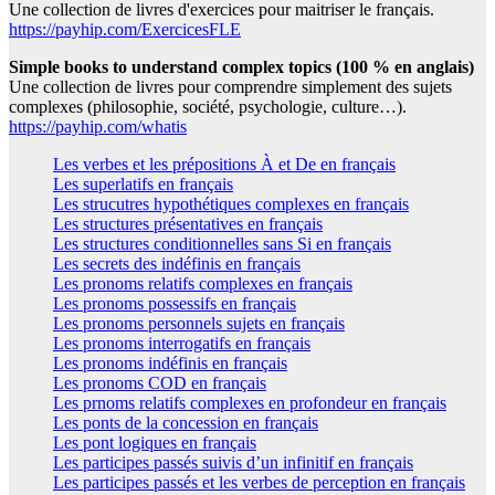
Une collection de livres d'exercices pour maitriser le français.
https://payhip.com/ExercicesFLE
Simple books to understand complex topics (100 % en anglais)
Une collection de livres pour comprendre simplement des sujets
complexes (philosophie, société, psychologie, culture…).
https://payhip.com/whatis
Les verbes et les prépositions À et De en français
Les superlatifs en français
Les strucutres hypothétiques complexes en français
Les structures présentatives en français
Les structures conditionnelles sans Si en français
Les secrets des indéfinis en français
Les pronoms relatifs complexes en français
Les pronoms possessifs en français
Les pronoms personnels sujets en français
Les pronoms interrogatifs en français
Les pronoms indéfinis en français
Les pronoms COD en français
Les prnoms relatifs complexes en profondeur en français
Les ponts de la concession en français
Les pont logiques en français
Les participes passés suivis d’un infinitif en français
Les participes passés et les verbes de perception en français