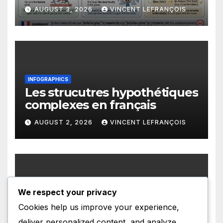
AUGUST 3, 2026
VINCENT LEFRANÇOIS
INFOGRAPHICS
Les strucutres hypothétiques
complexes en français
AUGUST 2, 2026
VINCENT LEFRANÇOIS
We respect your privacy
INFOGRAPHICS
Les structures présentatives
Cookies help us improve your experience,
en français
deliver personalized content, and analyze