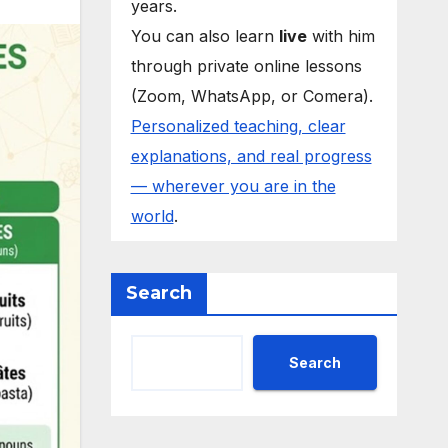
years.
You can also learn
live
with him
through private online lessons
(Zoom, WhatsApp, or Comera).
Personalized teaching, clear
explanations, and real progress
— wherever you are in the
world
.
Search
Search