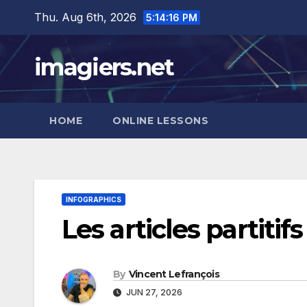
Skip
Thu. Aug 6th, 2026
5:14:17 PM
to
content
imagiers.net
HOME
ONLINE LESSONS
INFOGRAPHICS
Les articles partitif
By
Vincent Lefrançois
JUN 27, 2026