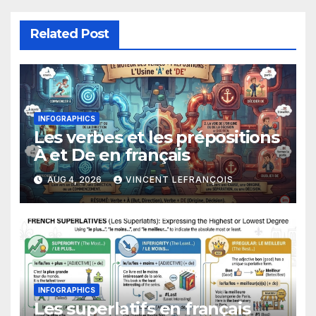
Related Post
INFOGRAPHICS
Les verbes et les prépositions
À et De en français
AUG 4, 2026
VINCENT LEFRANÇOIS
INFOGRAPHICS
Les superlatifs en français