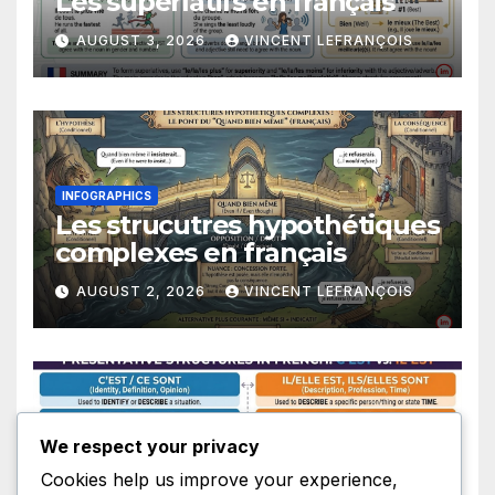
Les superlatifs en français
AUGUST 3, 2026
VINCENT LEFRANÇOIS
INFOGRAPHICS
Les strucutres hypothétiques
complexes en français
AUGUST 2, 2026
VINCENT LEFRANÇOIS
We respect your privacy
INFOGRAPHICS
Les structures présentatives
Cookies help us improve your experience,