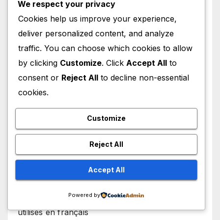
Le verbes réfléchis au Présent de l’indicatif en
We respect your privacy
français
Cookies help us improve your experience,
deliver personalized content, and analyze
Le Subjonctif Passé en français
traffic. You can choose which cookies to allow
by clicking
Customize
. Click
Accept All
to
Le Subjonctif imparfait en français
consent or
Reject All
to decline non-essential
Le Présent des verbes réguliers en RE en
cookies.
français
Customize
Le Présent des verbes réguliers en IR en
français
Reject All
Le Présent des verbes réguliers en ER en
Accept All
français
Powered by
Le Présent des verbes irréguliers les plus
utilisés en français