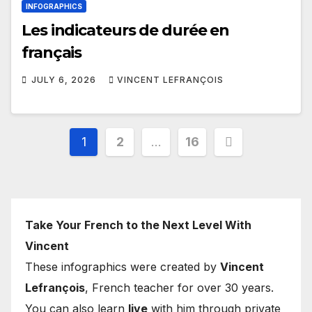
INFOGRAPHICS
Les indicateurs de durée en
français
JULY 6, 2026
VINCENT LEFRANÇOIS
Posts
1
2
…
16
pagination
Take Your French to the Next Level With
Vincent
These infographics were created by
Vincent
Lefrançois
, French teacher for over 30 years.
You can also learn
live
with him through private