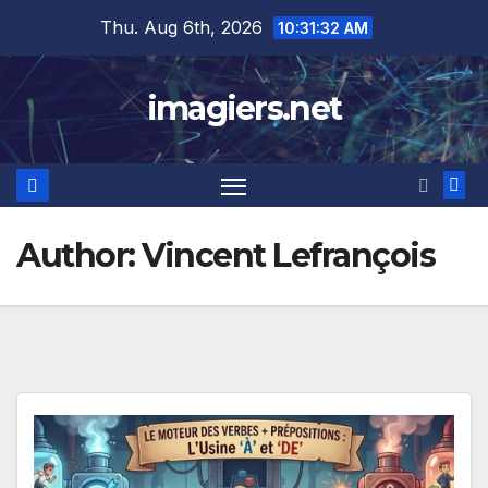
Skip
Thu. Aug 6th, 2026
10:31:33 AM
to
content
imagiers.net
Author:
Vincent Lefrançois