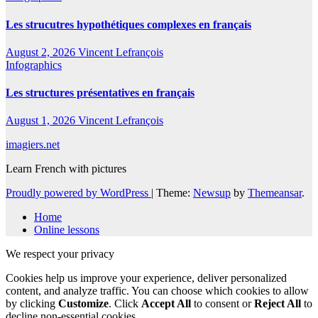
Les strucutres hypothétiques complexes en français
August 2, 2026
Vincent Lefrançois
Infographics
Les structures présentatives en français
August 1, 2026
Vincent Lefrançois
imagiers.net
Learn French with pictures
Proudly powered by WordPress
|
Theme:
Newsup
by
Themeansar
.
Home
Online lessons
We respect your privacy
Cookies help us improve your experience, deliver personalized
content, and analyze traffic. You can choose which cookies to allow
by clicking
Customize
. Click
Accept All
to consent or
Reject All
to
decline non-essential cookies.