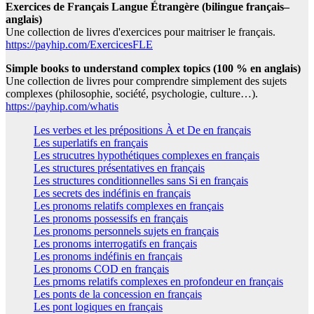
Exercices de Français Langue Étrangère (bilingue français–
anglais)
Une collection de livres d'exercices pour maitriser le français.
https://payhip.com/ExercicesFLE
Simple books to understand complex topics (100 % en anglais)
Une collection de livres pour comprendre simplement des sujets
complexes (philosophie, société, psychologie, culture…).
https://payhip.com/whatis
Les verbes et les prépositions À et De en français
Les superlatifs en français
Les strucutres hypothétiques complexes en français
Les structures présentatives en français
Les structures conditionnelles sans Si en français
Les secrets des indéfinis en français
Les pronoms relatifs complexes en français
Les pronoms possessifs en français
Les pronoms personnels sujets en français
Les pronoms interrogatifs en français
Les pronoms indéfinis en français
Les pronoms COD en français
Les prnoms relatifs complexes en profondeur en français
Les ponts de la concession en français
Les pont logiques en français