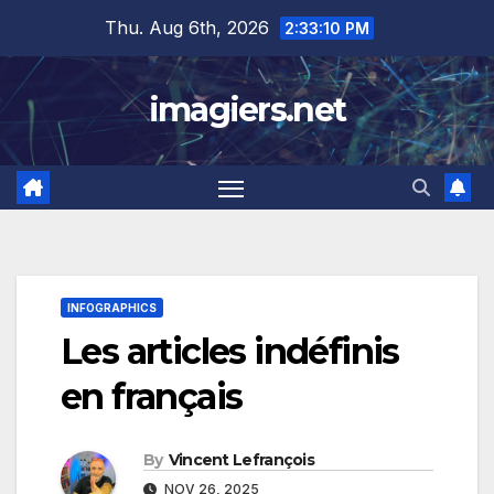
Skip
Thu. Aug 6th, 2026
2:33:11 PM
to
content
imagiers.net
INFOGRAPHICS
Les articles indéfinis
en français
By
Vincent Lefrançois
NOV 26, 2025