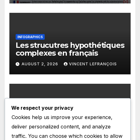
INFOGRAPHICS
Les strucutres hypothétiques
complexes en français
AUGUST 2, 2026
VINCENT LEFRANÇOIS
We respect your privacy
INFOGRAPHICS
Les structures présentatives
Cookies help us improve your experience,
en français
deliver personalized content, and analyze
AUGUST 1, 2026
VINCENT LEFRANÇOIS
traffic. You can choose which cookies to allow