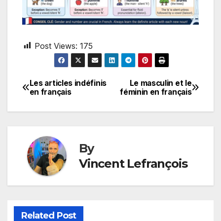
Post Views:
175
Les articles indéfinis
Le masculin et le
Post
en français
féminin en français
navigation
By
Vincent Lefrançois
Related Post