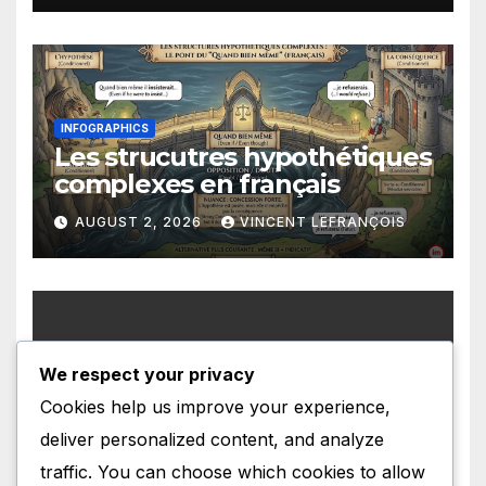
INFOGRAPHICS
Les strucutres hypothétiques
complexes en français
AUGUST 2, 2026
VINCENT LEFRANÇOIS
We respect your privacy
INFOGRAPHICS
Les structures présentatives
Cookies help us improve your experience,
en français
deliver personalized content, and analyze
AUGUST 1, 2026
VINCENT LEFRANÇOIS
traffic. You can choose which cookies to allow