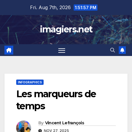
Skip
Fri. Aug 7th, 2026
1:51:58 PM
to
content
imagiers.net
INFOGRAPHICS
Les marqueurs de
temps
By
Vincent Lefrançois
NOV 27, 2025