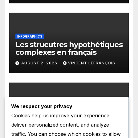
INFOGRAPHICS
Les strucutres hypothétiques
complexes en français
AUGUST 2, 2026
VINCENT LEFRANÇOIS
We respect your privacy
INFOGRAPHICS
Les structures présentatives
Cookies help us improve your experience,
en français
deliver personalized content, and analyze
AUGUST 1, 2026
VINCENT LEFRANÇOIS
traffic. You can choose which cookies to allow