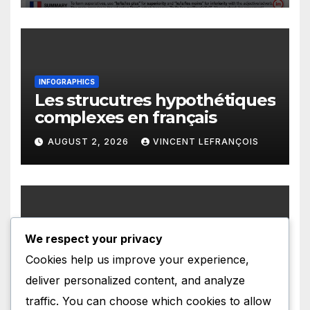
INFOGRAPHICS
Les strucutres hypothétiques
complexes en français
AUGUST 2, 2026
VINCENT LEFRANÇOIS
We respect your privacy
INFOGRAPHICS
Les structures présentatives
Cookies help us improve your experience,
en français
deliver personalized content, and analyze
AUGUST 1, 2026
VINCENT LEFRANÇOIS
traffic. You can choose which cookies to allow