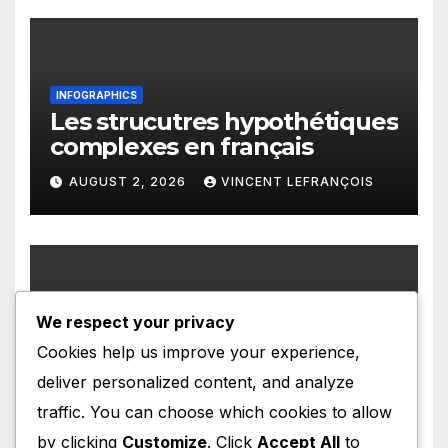
INFOGRAPHICS
Les strucutres hypothétiques
complexes en français
AUGUST 2, 2026
VINCENT LEFRANÇOIS
We respect your privacy
INFOGRAPHICS
Les structures présentatives
Cookies help us improve your experience,
en français
deliver personalized content, and analyze
AUGUST 1, 2026
VINCENT LEFRANÇOIS
traffic. You can choose which cookies to allow
by clicking
Customize
. Click
Accept All
to