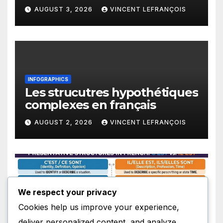
AUGUST 3, 2026
VINCENT LEFRANÇOIS
INFOGRAPHICS
Les strucutres hypothétiques
complexes en français
AUGUST 2, 2026
VINCENT LEFRANÇOIS
We respect your privacy
INFOGRAPHICS
Les structures présentatives
Cookies help us improve your experience,
en français
deliver personalized content, and analyze