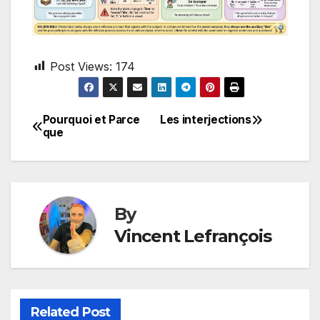
Post Views:
174
Pourquoi et Parce
Les interjections
Post
que
navigation
By
Vincent Lefrançois
Related Post