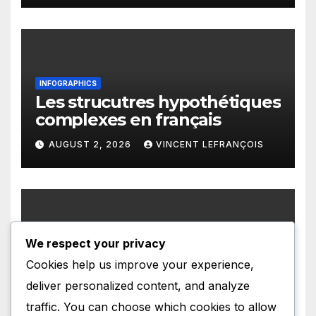
INFOGRAPHICS
Les strucutres hypothétiques
complexes en français
AUGUST 2, 2026
VINCENT LEFRANÇOIS
We respect your privacy
INFOGRAPHICS
Les structures présentatives
Cookies help us improve your experience,
en français
deliver personalized content, and analyze
AUGUST 1, 2026
VINCENT LEFRANÇOIS
traffic. You can choose which cookies to allow