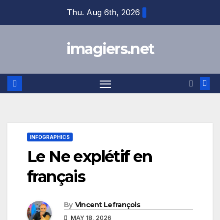
Skip
Thu. Aug 6th, 2026
to
content
imagiers.net
INFOGRAPHICS
Le Ne explétif en
français
By
Vincent Lefrançois
MAY 18, 2026