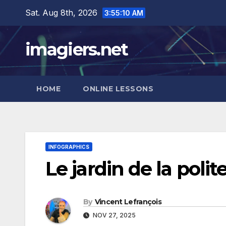
Skip
Sat. Aug 8th, 2026
3:55:11 AM
to
content
imagiers.net
HOME
ONLINE LESSONS
INFOGRAPHICS
Le jardin de la polit
By
Vincent Lefrançois
NOV 27, 2025