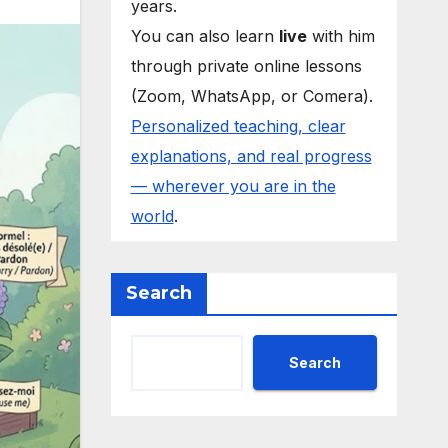
years.
You can also learn
live
with him
through private online lessons
(Zoom, WhatsApp, or Comera).
Personalized teaching, clear
explanations, and real progress
— wherever you are in the
world
.
Search
Search