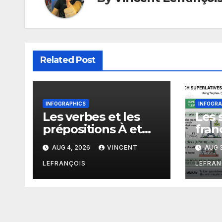
Related Post
INFOGRAPHICS
INFOGRA
Les verbes et les
Les 
prépositions À et
fran
De en français
AUG 4, 2026
VINCENT
AUG 3
LEFRANÇOIS
LEFRAN