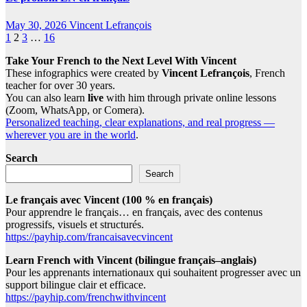
May 30, 2026
Vincent Lefrançois
Posts
1
2
3
…
16
pagination
Take Your French to the Next Level With Vincent
These infographics were created by
Vincent Lefrançois
, French
teacher for over 30 years.
You can also learn
live
with him through private online lessons
(Zoom, WhatsApp, or Comera).
Personalized teaching, clear explanations, and real progress —
wherever you are in the world
.
Search
Search
Le français avec Vincent (100 % en français)
Pour apprendre le français… en français, avec des contenus
progressifs, visuels et structurés.
https://payhip.com/francaisavecvincent
Learn French with Vincent (bilingue français–anglais)
Pour les apprenants internationaux qui souhaitent progresser avec un
support bilingue clair et efficace.
https://payhip.com/frenchwithvincent