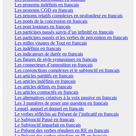
Les pronoms indéfinis en français
Les pronoms COD en français
Les prnoms relatifs complexes en profondeur en français
Les ponts de la concession en français
Les pont logiques en français
Les participes passés suivis d’un infinitif en français
Les participes passés et les verbes de perception en français
Les milles visages de Tout en français
Les indéfinis en français
Les indicateurs de durée en français
Les figures de style syntaxiques en français
Les connecteurs d’opposition en français
Les conjonctions complexes et le subjonctif en français
Les articles partitifs en français
Les articles indéfinis en français
Les articles définis en français
Les articles contractés en français
Les alternatives créatives à la voix passive en français
Les 3 manières de poser une question en français
Lequel, auquel et duquel en français
Le verbes réfléchis au Présent de l’indicatif en français
Le Subjonctif Passé en français
Le Subjonctif imparfait en français
Le Présent des verbes réguliers en RE en français
Le Présent des verbes réguliers en IR en français