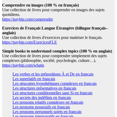
Comprendre en images (100 % en français)
Une collection de livres pour comprendre en images des sujets
quotidiens.
https://payhip.com/comprendre
Exercices de Français Langue Étrangère (bilingue français–
anglais)
Une collection de livres d'exercices pour maitriser le français.
https://payhip.com/ExercicesFLE
Simple books to understand complex topics (100 % en anglais)
Une collection de livres pour comprendre simplement des sujets
complexes (philosophie, société, psychologie, culture…).
https://payhip.com/whatis
Les verbes et les prépositions À et De en français
Les superlatifs en français
Les strucutres hypothétiques complexes en français
Les structures présentatives en français
Les structures conditionnelles sans Si en français
Les secrets des indéfinis en français
Les pronoms relatifs complexes en français
Les pronoms possessifs en français
Les pronoms personnels sujets en français
Les pronoms interrogatifs en français